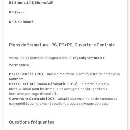
RS Sigma & RS Sigma A2P
RS Terra
K 1 & K nickelé
Plans de fermeture : PG, PP+PG, Ouverture Centrale
Vos cylindres peuvent s'intégrer dans un
organigramme de
fermeture
:
Passe Général (PG)
— une clé maîtresse ouvre tous les cylindres d'un
bâtiment.
Passe Partiel + Passe Général (PP+PG)
— hiérarchie à deux
niveaux, idéal pour les immeubles avec gardien (ex : gardien +
locataires par cage d'escalier).
Ouverture Centrale (OC)
— adapté aux ensembles de bureaux et
copropriétés complexes nécessitant plusieurs niveaux de passe.
Questions fréquentes