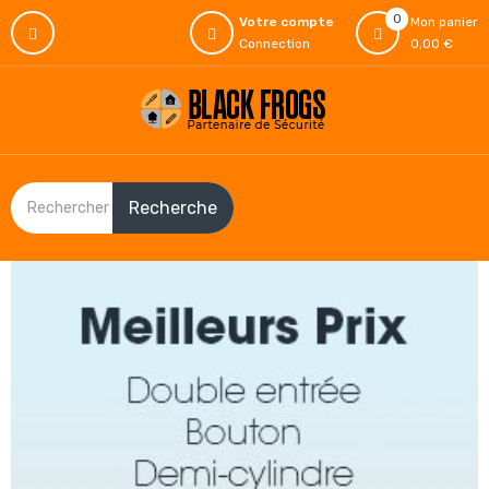
0
Votre compte
Mon panier
Connection
0,00 €
Recherche